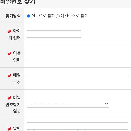
비밀번호 찾기
본
문
영
찾기방식
질문으로 찾기
메일주소로 찾기
역
아이
디 입력
이름
입력
메일
주소
비밀
번호찾기
질문
답변