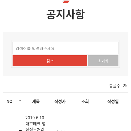
역
공지사항
검색
초기화
총글수:
25
NO
*
제목
작성자
조회
작성일
2019.6.10
대호테크 영
상정보처리